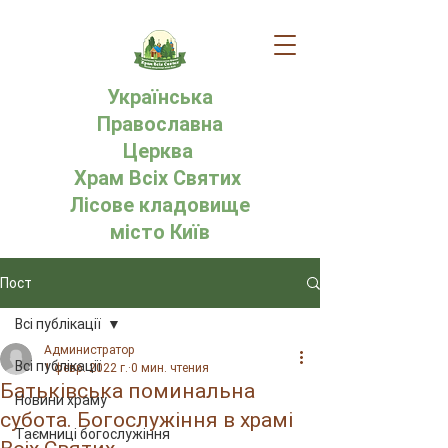
Українська
Православна
Церква
Храм Всіх Святих
Лісове кладовище
місто Київ
Пост
Всі публікації
Администратор
Всі публікації
1 февр. 2022 г.
0 мин. чтения
Батьківська поминальна
Новини храму
субота. Богослужіння в храмі
Таємниці богослужіння