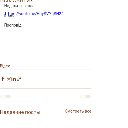
Всіх Святих
Недільна школа
https://youtu.be/HnySVYgSN24
Відео
Проповіді
Відео
Смотреть все
Недавние посты