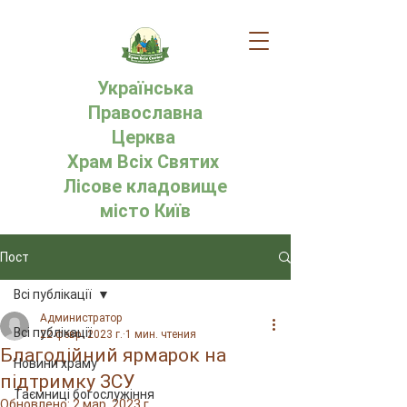
Українська
Православна
Церква
Храм Всіх Святих
Лісове кладовище
місто Київ
Пост
Всі публікації
Администратор
Всі публікації
22 февр. 2023 г.
1 мин. чтения
Благодійний ярмарок на
Новини храму
підтримку ЗСУ
Таємниці богослужіння
Обновлено:
2 мар. 2023 г.