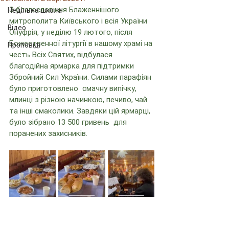
З благословіння Блаженнішого 
Недільна школа
митрополита Київського і всія України 
Відео
Онуфрія, у неділю 19 лютого, після 
Божественної літургії в нашому храмі на 
Проповіді
честь Всіх Святих, відбулася 
благодійна ярмарка для підтримки 
Збройний Сил України. Силами парафіян 
було приготовлено  смачну випічку, 
млинці з різною начинкою, печиво, чай 
та інші смаколики. Завдяки цій ярмарці, 
було зібрано 13 500 гривень  для 
поранених захисників.