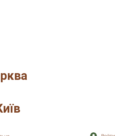
ерква
Київ
Войти