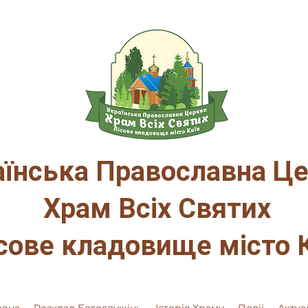
аїнська Православна Ц
Храм Всіх Святих
сове кладовище місто 