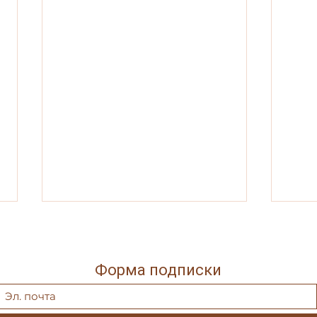
Поручи священника —
О по
доспехи «лучника» Божьего
серд
Поручи священника — доспехи
Доро
Форма подписки
«лучника» Божьего Второй
Госп
элемент облачения
Свое