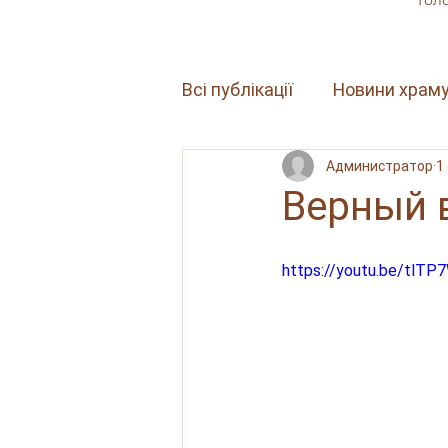
Гол
Всі публікації
Новини храм
Администратор
1
Проповіді
Верный в
https://youtu.be/tlT