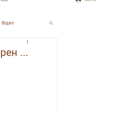
льне
Відео
ен ...