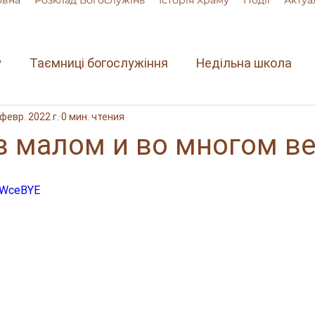
овна
Розклад Богослужінь
Історія Храму
Події
Актуа
у
Таємниці богослужіння
Недільна школа
 февр. 2022 г.
0 мин. чтения
 малом и во многом вер
P7WceBYE