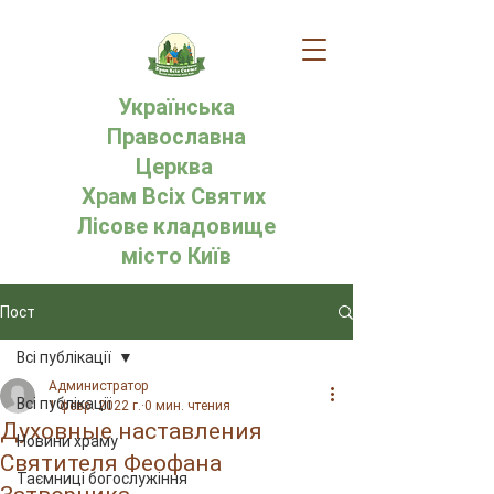
Українська
Православна
Церква
Храм Всіх Святих
Лісове кладовище
місто Київ
Пост
Всі публікації
Администратор
Всі публікації
1 февр. 2022 г.
0 мин. чтения
Духовные наставления
Новини храму
Святителя Феофана
Таємниці богослужіння