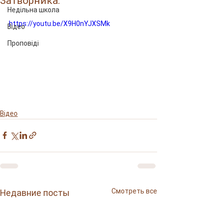
Затворника.
Недільна школа
https://youtu.be/X9H0nYJXSMk
Відео
Проповіді
Відео
Смотреть все
Недавние посты