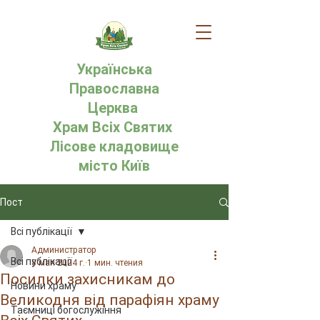
Українська
Православна
Церква
Храм Всіх Святих
Лісове кладовище
місто Київ
Пост
Всі публікації
Администратор
Всі публікації
8 мая 2024 г.
1 мин. чтения
Посилки захисникам до
Новини храму
Великодня від парафіян храму
Таємниці богослужіння