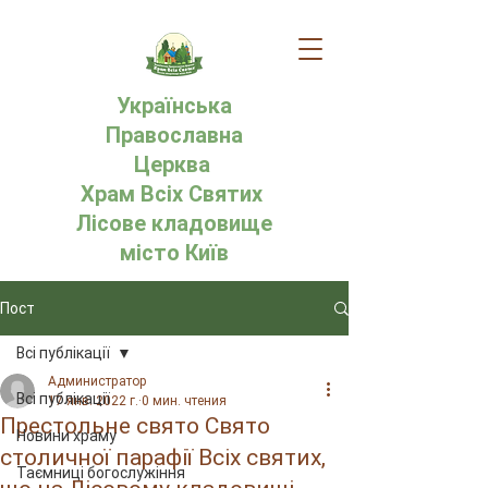
Українська
Православна
Церква
Храм Всіх Святих
Лісове кладовище
місто Київ
Пост
Всі публікації
Администратор
Всі публікації
17 янв. 2022 г.
0 мин. чтения
Престольне свято Свято
Новини храму
столичної парафії Всіх святих,
Таємниці богослужіння