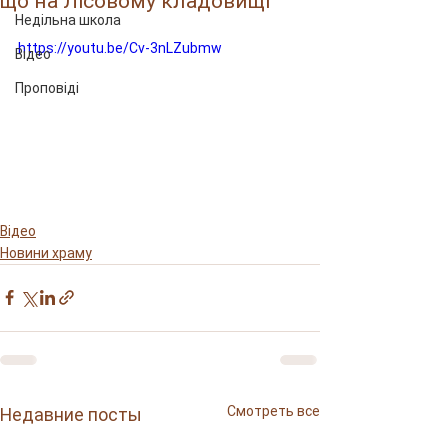
що на Лісовому кладовищі
Недільна школа
https://youtu.be/Cv-3nLZubmw
Відео
Проповіді
Відео
Новини храму
Смотреть все
Недавние посты