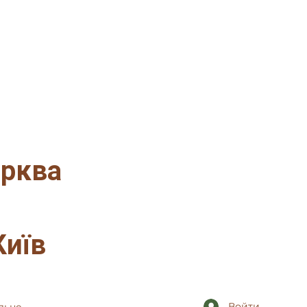
ерква
Київ
Войти