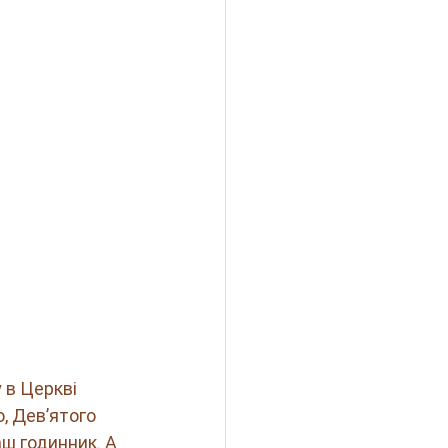
 в Церкві 
, Дев’ятого 
аш годинник. А 