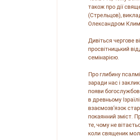
також про дії свящ
(Стрельцов), виклад
Олександром Климе
Дивіться чергове в
просвітницький від
семінарією.  
Про глибину псалмі
заради нас і закли
появи богослужбових
в древньому Ізраїлі
взаємозв’язок стар
покаянний зміст. П
те, чому не вітаєть
коли священик моли