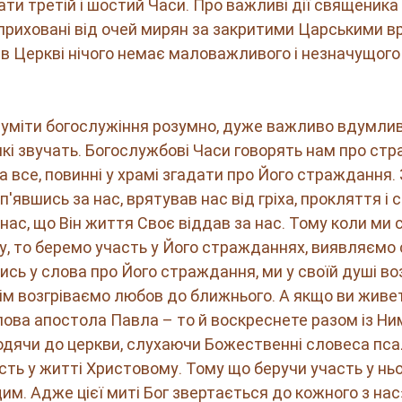
ти третій і шостий Часи. Про важливі дії священика
й приховані від очей мирян за закритими Царськими вр
о в Церкві нічого немає маловажливого і незначущого 
уміти богослужіння розумно, дуже важливо вдумливо
 які звучать. Богослужбові Часи говорять нам про ст
за все, повинні у храмі згадати про Його страждання.
п'явшись за нас, врятував нас від гріха, прокляття і с
ас, що Він життя Своє віддав за нас. Тому коли ми с
, то беремо участь у Його стражданнях, виявляємо
ись у слова про Його страждання, ми у своїй душі во
тім возгріваємо любов до ближнього. А якщо ви живе
ва апостола Павла – то й воскреснете разом із Ни
дячи до церкви, слухаючи Божественні словеса псалм
сть у житті Христовому. Тому що беручи участь у ньо
м. Адже цієї миті Бог звертається до кожного з нас»