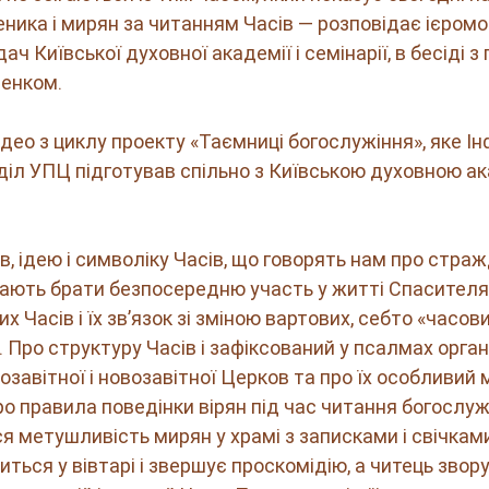
еника і мирян за читанням Часів — розповідає ієромо
ач Київської духовної академії і семінарії, в бесіді з
нком.  
ідео з циклу проекту «Таємниці богослужіння», яке І
діл УПЦ підготував спільно з Київською духовною ак
в, ідею і символіку Часів, що говорять нам про стра
кають брати безпосередню участь у житті Спасителя.
 Часів і їх зв’язок зі зміною вартових, себто «часови
. Про структуру Часів і зафіксований у псалмах орган
озавітної і новозавітної Церков та про їх особливий
ро правила поведінки вірян під час читання богослужб
ся метушливість мирян у храмі з записками і свічками 
ться у вівтарі і звершує проскомідію, а читець звор