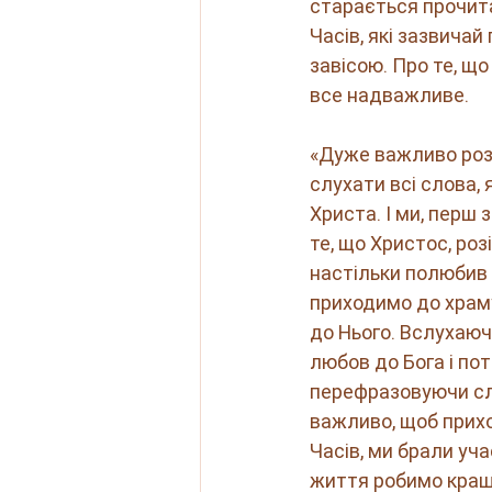
старається прочита
Часів, які зазвича
завісою. Про те, щ
все надважливе.   
«Дуже важливо роз
слухати всі слова,
Христа. І ми, перш 
те, що Христос, розі
настільки полюбив н
приходимо до храму
до Нього. Вслухаюч
любов до Бога і по
перефразовуючи сло
важливо, щоб прихо
Часів, ми брали уча
життя робимо кращи