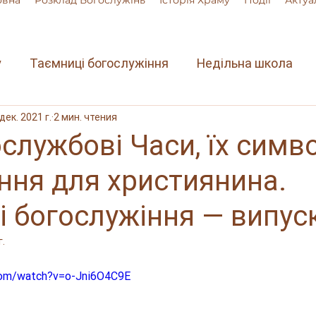
овна
Розклад Богослужінь
Історія Храму
Події
Актуа
у
Таємниці богослужіння
Недільна школа
 дек. 2021 г.
2 мин. чтения
службові Часи, їх симв
ння для християнина.
 богослужіння — випус
г.
com/watch?v=o-Jni6O4C9E