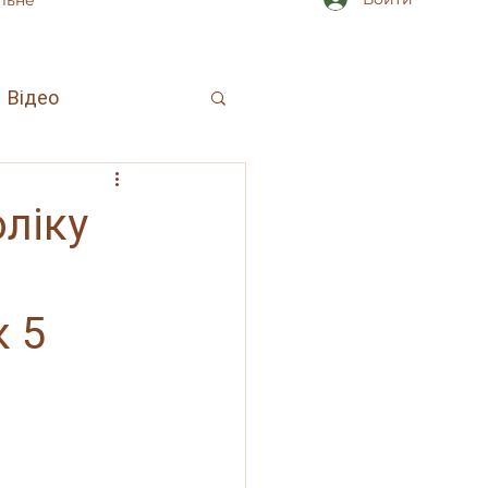
льне
Відео
оліку
к 5