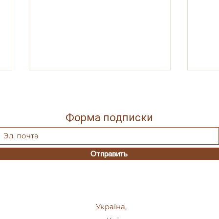
Форма подписки
Отправить
За кого Церква молиться в
Про 
єктенії про оглашенних в
поси
наш час? - випуск 15
Таєм
випу
Україна,