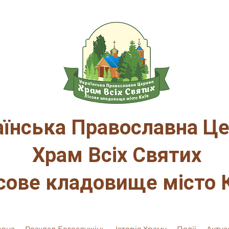
аїнська Православна Ц
Храм Всіх Святих
сове кладовище місто 