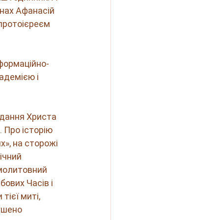
нах Афанасій 
 протоієреєм 
нформаційно-
адемією і 
ждання Христа 
 Про історію 
х», на сторожі 
ічний 
 молитовний 
ових Часів і 
тієї миті, 
ушено 