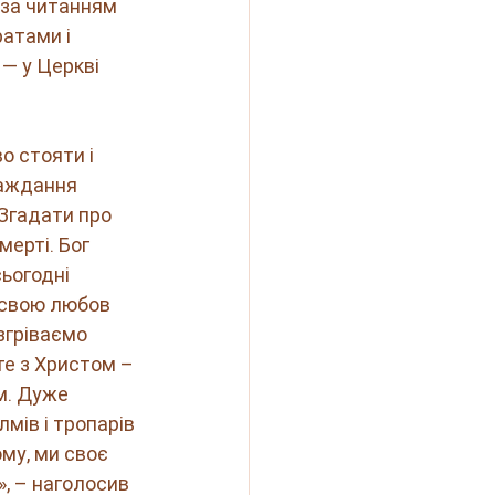
 за читанням 
атами і 
— у Церкві 
 стояти і 
раждання 
 Згадати про 
мерті. Бог 
ьогодні 
 свою любов 
згріваємо 
те з Христом – 
м. Дуже 
ів і тропарів 
му, ми своє 
, – наголосив 