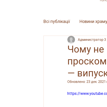
Гол
Всі публікації
Новини храм
Администратор
3
Проповіді
Чому не
проскомі
— випуск
Обновлено:
23 дек. 2021 
https://www.youtube