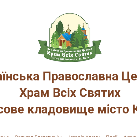
аїнська Православна Ц
Храм Всіх Святих
сове кладовище місто 