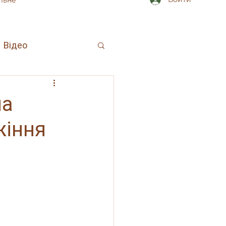
льне
Відео
на
жіння