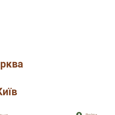
ерква
Київ
Войти