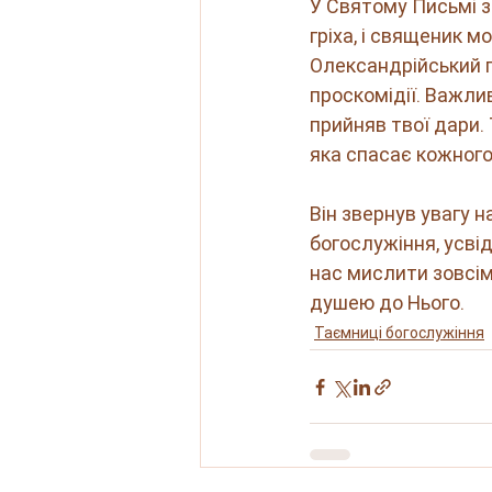
У Святому Письмі з
гріха, і священик м
Олександрійський г
проскомідії. Важли
прийняв твої дари.
яка спасає кожного 
Він звернув увагу н
богослужіння, усвід
нас мислити зовсім 
душею до Нього.
Таємниці богослужіння