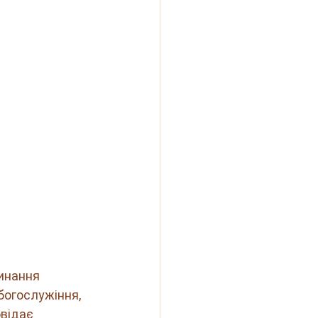
инання 
богослужіння, 
відає 