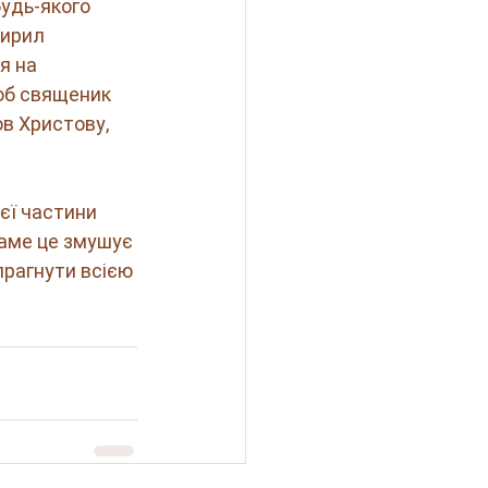
удь-якого 
Кирил 
я на 
об священик 
в Христову, 
єї частини 
Саме це змушує 
прагнути всією 