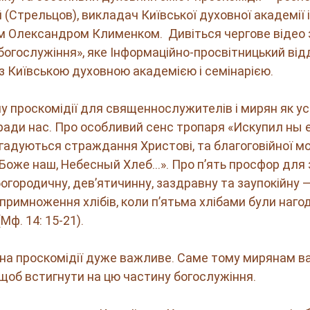
(Стрельцов), викладач Київської духовної академії і с
єм Олександром Клименком.  Дивіться чергове відео 
богослужіння», яке Інформаційно-просвітницький від
 з Київською духовною академією і семінарією. 
у проскомідії для священнослужителів і мирян як у
ади нас. Про особливий сенс тропаря «Искупил ны е
гадуються страждання Христові, та благоговійної м
Боже наш, Небесный Хлеб…». Про п’ять просфор для
 богородичну, дев’ятичинну, заздравну та заупокійну —
примноження хлібів, коли п’ятьма хлібами були наго
ф. 14: 15-21).   
 на проскомідії дуже важливе. Саме тому мирянам ва
щоб встигнути на цю частину богослужіння.  