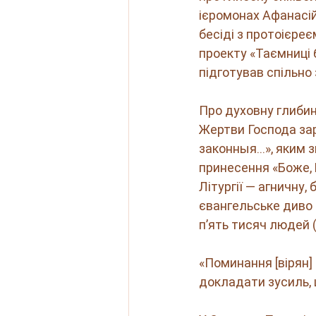
ієромонах Афанасій 
бесіді з протоієре
проекту «Таємниці 
підготував спільно
Про духовну глибин
Жертви Господа зар
законныя…», яким з
принесення «Боже, 
Літургії — агничну,
євангельське диво 
п’ять тисяч людей (М
«Поминання [вірян]
докладати зусиль, 