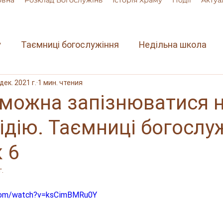
овна
Розклад Богослужінь
Історія Храму
Події
Актуа
у
Таємниці богослужіння
Недільна школа
 дек. 2021 г.
1 мин. чтения
 можна запізнюватися 
дію. Таємниці богослу
 6
г.
.com/watch?v=ksCimBMRu0Y