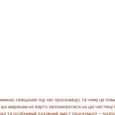
поминає священик під час проскомідії, та чому це пом
 що мирянам не варто запізнюватися на цю частину 
іку та особливий духовний зміст проскомідії — розпо