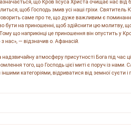
азначається, що Кров Іісуса Христа очищає нас від б
олиться, щоб Господь змив усі наші гріхи. Святитель 
оворить саме про те, що дуже важливим є поминанн
во бути на приношенні, щоб здійснити цю молитву, щ
 Тому що наприкінці це приношення він опустить у Кро
з нас», — відзначив о. Афанасій.   
а надзвичайну атмосферу присутності Бога під час ці
омлення того, що Господь цієї миті є поруч із нами. 
іншими категоріями, відриватися від земної суєти і 