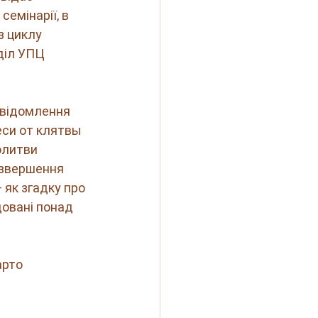
емінарії, в 
з циклу 
діл УПЦ 
свідомлення 
си от клятвы 
олитви 
 звершення 
 як згадку про 
довані понад 
рто 