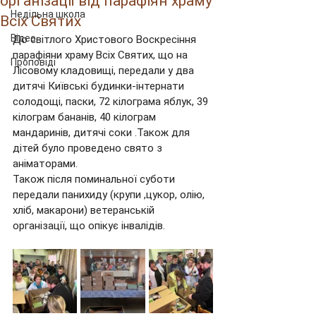
організації від парафіян храму
Недільна школа
Всіх Святих
Відео
До світлого Христового Воскресіння 
парафіяни храму Всіх Святих, що на 
Проповіді
Лісовому кладовищі, передали у два 
дитячі Київські будинки-інтернати 
солодощі, паски, 72 кілограма яблук, 39 
кілограм бананів, 40 кілограм 
мандаринів, дитячі соки .Також для 
дітей було проведено свято з 
аніматорами.
Також після поминальної суботи 
передали панихиду (крупи ,цукор, олію, 
хліб, макарони) ветеранській 
організації, що опікує інвалідів.