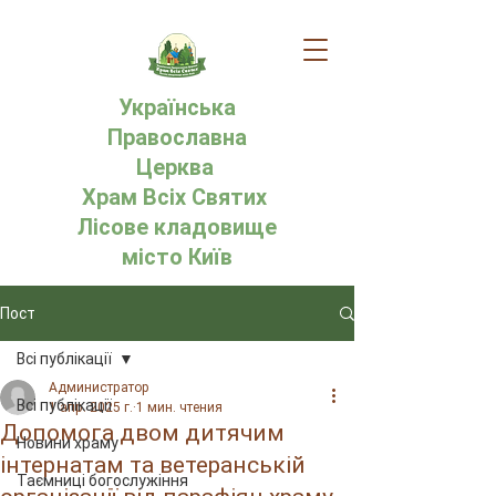
Українська
Православна
Церква
Храм Всіх Святих
Лісове кладовище
місто Київ
Пост
Всі публікації
Администратор
Всі публікації
1 апр. 2025 г.
1 мин. чтения
Допомога двом дитячим
Новини храму
інтернатам та ветеранській
Таємниці богослужіння