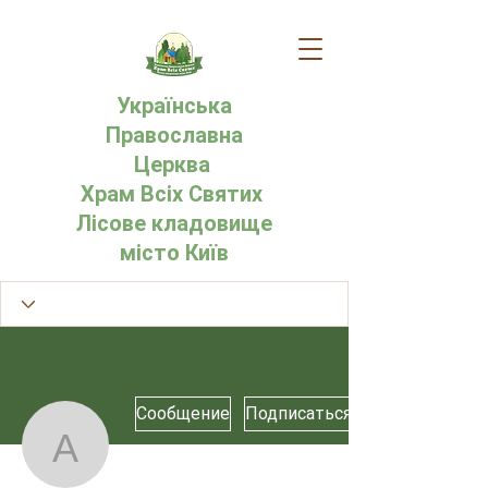
Українська
Православна
Церква
Храм Всіх Святих
Лісове кладовище
місто Київ
Сообщение
Подписаться
Администратор