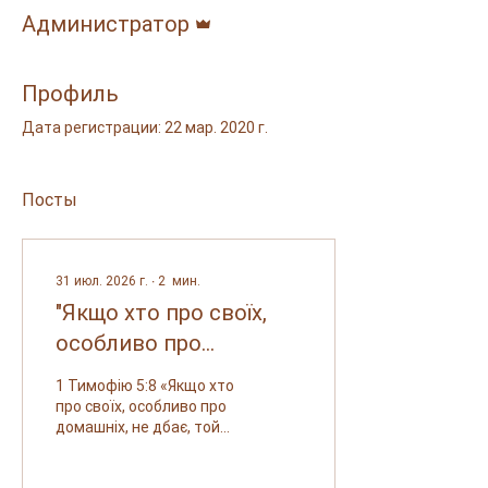
Админ
Администратор
Профиль
Дата регистрации: 22 мар. 2020 г.
Посты
31 июл. 2026 г.
∙
2
мин.
"Якщо хто про своїх,
особливо про
домашніх, не дбає, той
1 Тимофію 5:8 «Якщо хто
відрікся від віри і
про своїх, особливо про
домашніх, не дбає, той
гірший за невірного"
відрікся від віри і гірший
за невірного.» Дорогі