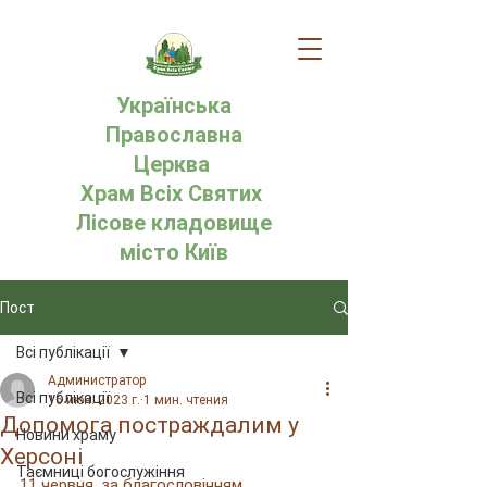
Українська
Православна
Церква
Храм Всіх Святих
Лісове кладовище
місто Київ
Пост
Всі публікації
Администратор
Всі публікації
16 июн. 2023 г.
1 мин. чтения
Допомога постраждалим у
Новини храму
Херсоні
Таємниці богослужіння
11 червня, за благословінням 