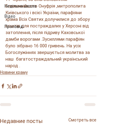
Блаженнійшого Онуфрія ,митрополита 
Недільна школа
Київського і всієї України, парафіяни 
Відео
храма Всіх Святих долучилися до збору 
коштів для постраждалих у Херсоні від 
Проповіді
затоплення, після підриву Каховської  
дамби ворогами .Зусиллями парафіян 
було зібрано 16 000 гривень. На усіх 
Богослужіннях звершується молитва за 
наш  багатостраждальний український 
народ .
Новини храму
Смотреть все
Недавние посты