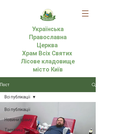
Українська
Православна
Церква
Храм Всіх Святих
Лісове кладовище
місто Київ
Пост
Всі публікації
Всі публікації
Новини храму
Таємниці богослужіння