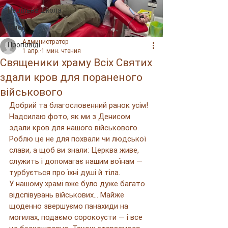
Недільна школа
Відео
Администратор
Проповіді
1 апр.
1 мин. чтения
Священики храму Всіх Святих
здали кров для пораненого
військового
Добрий та благословенний ранок усім!
Надсилаю фото, як ми з Денисом 
здали кров для нашого військового. 
Роблю це не для похвали чи людської 
слави, а щоб ви знали: Церква живе, 
служить і допомагає нашим воїнам — 
турбується про їхні душі й тіла.
У нашому храмі вже було дуже багато 
відспівувань військових… Майже 
щоденно звершуємо панахиди на 
могилах, подаємо сорокоусти — і все 