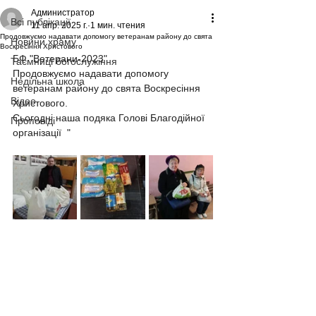
Администратор
Всі публікації
11 апр. 2025 г.
1 мин. чтения
Продовжуємо надавати допомогу ветеранам району до свята
Новини храму
Воскресіння Христового
БФ "Ветерани-2023"
Таємниці богослужіння
Продовжуємо надавати допомогу 
Недільна школа
ветеранам району до свята Воскресіння 
Відео
Христового. 
Сьогодні наша подяка Голові Благодійної 
Проповіді
організації  "